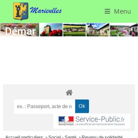
Menu
Démar
ches
admini
strativ
es
Accueil particuliers
>
Social - Santé
>
Revenu de solidarité