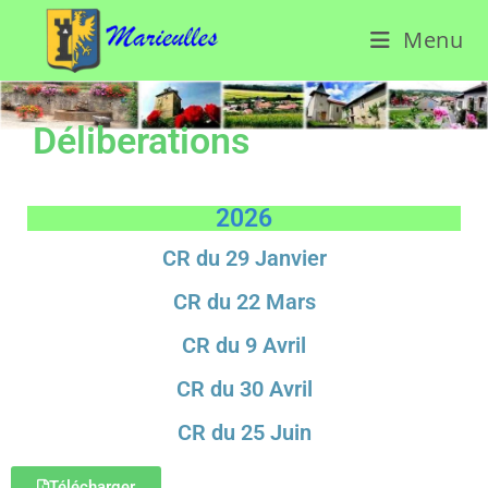
Menu
Déliberations
2026
CR du 29 Janvier
CR du 22 Mars
CR du 9 Avril
CR du 30 Avril
CR du 25 Juin
Télécharger