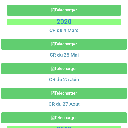
Telecharger
2020
CR du 4 Mars
Telecharger
CR du 25 Mai
Telecharger
CR du 25 Juin
Telecharger
CR du 27 Aout
Telecharger