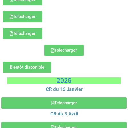
Télécharger
Télécharger
Télécharger
Bientôt disponible
2025
CR du 16 Janvier
Telecharger
CR du 3 Avril
Telecharger