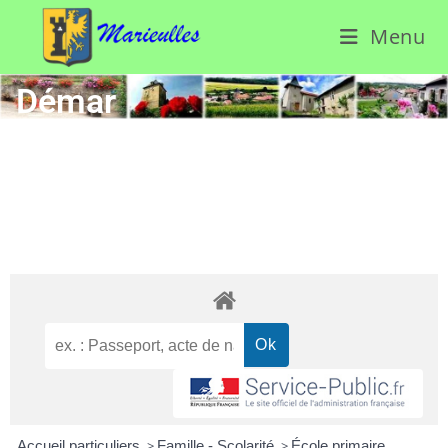
Menu
Démar
ches
admini
strativ
es
Accueil particuliers
>
Famille - Scolarité
>
École primaire